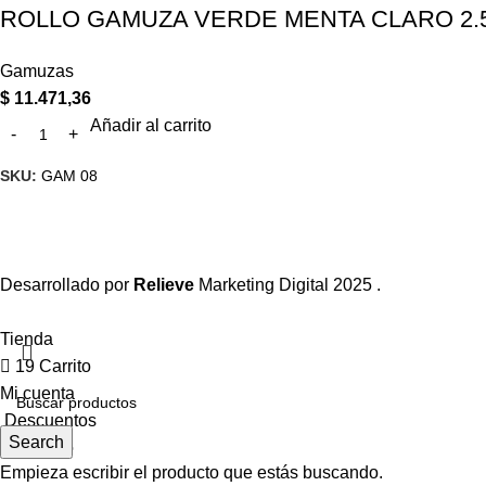
ROLLO GAMUZA VERDE MENTA CLARO 2.5 M
Gamuzas
$
11.471,36
Añadir al carrito
SKU:
GAM 08
Desarrollado por
Relieve
Marketing Digital
2025 .
Tienda
19
Carrito
Mi cuenta
Descuentos
Search
Contacto
Empieza escribir el producto que estás buscando.