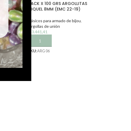
RGOLLITAS
PACK X 100 GRS ARGOLLITAS
22-18)
NIQUEL 8MM (EMC 22-19)
e bijou
,
Básicos para armado de bijou
,
Argollas de unión
$
3.441,41
TO
AÑADIR AL CARRITO
SKU:
ARG 06