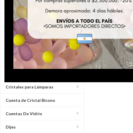
PACK X 100 GRS A
Básicos para armado de bijou
NIQUEL 6MM (EMC 
Bolsas Ziploc
Básicos para armado d
Argollas de unión
$
3.441,41
Botellas Pet
AÑADIR AL CARRI
Buzios y Caracoles
SKU:
ARG 04
Cerámica para armado de borlas
Cristal de Roca
Cristales para Lámparas
Cuenta de Cristal Bicono
Cuentas De Vidrio
Dijes