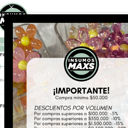
FILTRÁ POR CATEGORÍA
OLO COMPRAS MAYORISTAS A PARTIR DE $50.000
FILTRAR POR PRECIO
Inicio
Básicos para ar
Precio:
$ 3.440
—
$ 3.450
FILTRAR
FILTRAR POR CATEGORÍA
Sale Off