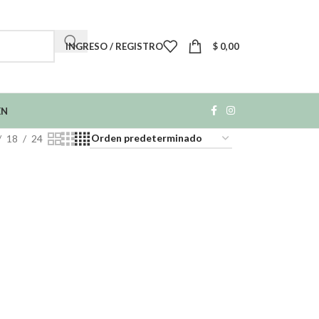
INGRESO / REGISTRO
$
0,00
EN
18
24