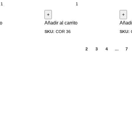
to
Añadir al carrito
Añadir
SKU:
COR 36
SKU:
1
2
3
4
…
7