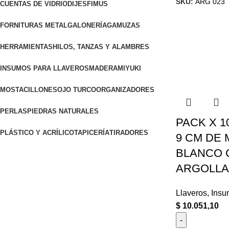
SKU:
ARG 023
CUENTAS DE VIDRIO
DIJES
FIMUS
FORNITURAS METAL
GALONERÍA
GAMUZAS
HERRAMIENTAS
HILOS, TANZAS Y ALAMBRES
INSUMOS PARA LLAVEROS
MADERA
MIYUKI
MOSTACILLONES
OJO TURCO
ORGANIZADORES
PERLAS
PIEDRAS NATURALES
PACK X 1
PLÁSTICO Y ACRÍLICO
TAPICERÍA
TIRADORES
9 CM DE 
BLANCO 
ARGOLLA 
Llaveros
,
Insu
$
10.051,10