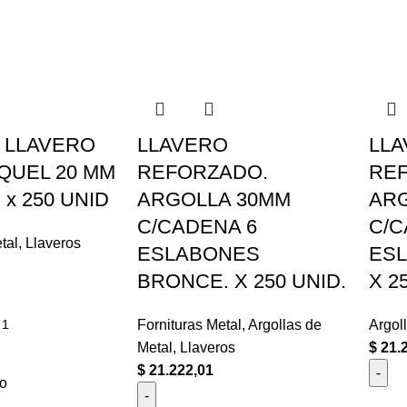
 LLAVERO
LLAVERO
LL
QUEL 20 MM
REFORZADO.
RE
 x 250 UNID
ARGOLLA 30MM
ARG
C/CADENA 6
C/C
tal
,
Llaveros
ESLABONES
ES
BRONCE. X 250 UNID.
X 2
Fornituras Metal
,
Argollas de
Argol
Metal
,
Llaveros
$
21.
$
21.222,01
to