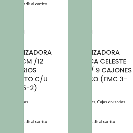
SKU:
CAJ 050
Añadir al carrito
SKU:
CAJ 049
CAJA
CAJA
ORGANIZADORA
ORGANIZADORA
13x5x1 CM /12
PLASTICA CELESTE
DIVISORIOS
PASTEL/ 9 CAJONES
2x2x1ALTO C/U
ACRILICO (EMC 3-
(EMC55-2)
2)
Cajas divisorias
Organizadores
,
Cajas divisorias
$
589,96
$
7.101,32
Añadir al carrito
Añadir al carrito
SKU:
CAJ 083
SKU:
CAJ 064