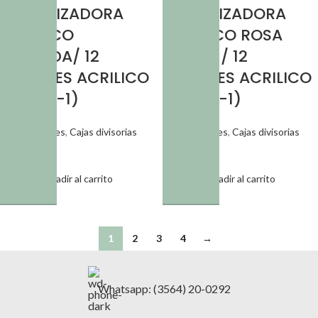
ORGANIZADORA
ORGANIZADORA
PLASTICO
PLASTICO ROSA
LAVANDA/ 12
PASTEL / 12
CAJONES ACRILICO
CAJONES ACRILICO
(EMC 3-1)
(EMC 3-1)
Organizadores
,
Cajas divisorias
Organizadores
,
Cajas divisorias
$
10.378,85
$
10.378,85
Añadir al carrito
Añadir al carrito
SKU:
CAJ 067
SKU:
CAJ 065
1
2
3
4
→
Whatsapp: (3564) 20-0292