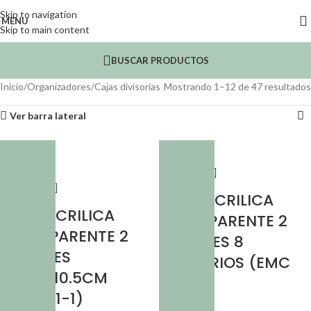
Skip to navigation
MENU
Skip to main content
BUSCAR PRODUCTOS
Inicio
Organizadores
Cajas divisorias
Mostrando 1–12 de 47 resultados
Ver barra lateral
CAJA ACRILICA
CAJA ACRILICA
TRANSPARENTE 2
TRANSPARENTE 2
CAJONES 8
CAJONES
DIVISORIOS (EMC
18.5*9*10.5CM
9-6)
(EMC 51-1)