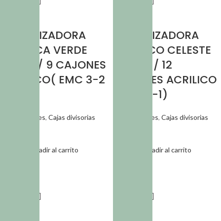
CAJA
CAJA
ORGANIZADORA
ORGANIZADORA
PLASTICA VERDE
PLASTICO CELESTE
PASTEL/ 9 CAJONES
PASTEL / 12
ACRILICO( EMC 3-2
CAJONES ACRILICO
)
(EMC 3-1)
Organizadores
,
Cajas divisorias
Organizadores
,
Cajas divisorias
$
7.101,32
$
10.378,85
Añadir al carrito
Añadir al carrito
SKU:
CAJ 063
SKU:
CAJ 068
CAJA
CAJA