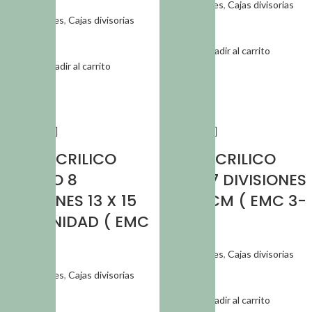
Organizadores
,
Cajas divisorias
Organizadores
,
Cajas divisorias
$
18.572,68
$
9.504,84
Añadir al carrito
Añadir al carrito
SKU:
CAJ 075
SKU:
CAJ 084
CAJA ACRILICO
CAJA ACRILICO
CONEJO 8
OSITO 7 DIVISIONES
DIVISIONES 13 X 15
11 X 13 CM ( EMC 3-
CM 1 UNIDAD ( EMC
10)
3-9)
Organizadores
,
Cajas divisorias
$
4.129,69
Organizadores
,
Cajas divisorias
$
4.129,69
Añadir al carrito