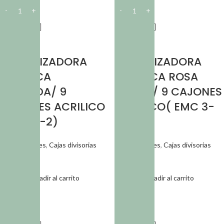
CAJA
CAJA
ORGANIZADORA
ORGANIZADORA
PLASTICA
PLASTICA ROSA
LAVANDA/ 9
PASTEL/ 9 CAJONES
CAJONES ACRILICO
ACRILICO( EMC 3-
(EMC 3-2)
2)
Organizadores
,
Cajas divisorias
Organizadores
,
Cajas divisorias
$
7.101,32
$
7.101,32
Añadir al carrito
Añadir al carrito
SKU:
CAJ 053
SKU:
CAJ 062