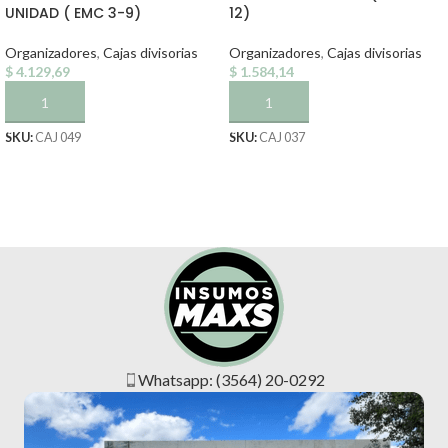
UNIDAD ( EMC 3-9)
12)
Organizadores
,
Cajas divisorias
Organizadores
,
Cajas divisorias
$
4.129,69
$
1.584,14
AÑADIR AL CARRITO
AÑADIR AL CARRITO
SKU:
CAJ 049
SKU:
CAJ 037
Whatsapp: (3564) 20-0292