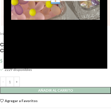
Click to enlarge
Inicio
Organizadores
Cajas divisorias
CAJA PLASTICA 2 DIVISIONES OSITO 10 X 9
CM ( EMC 3-6 )
$
786,61
2229 disponibles
AÑADIR AL CARRITO
Agregar a Favoritos