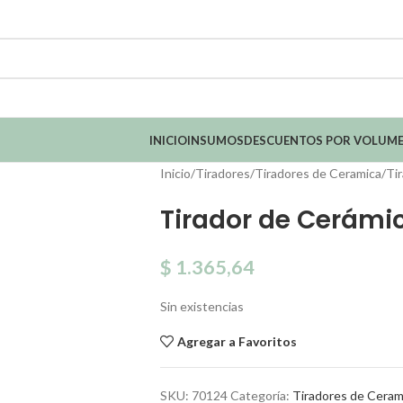
INICIO
INSUMOS
DESCUENTOS POR VOLUM
Inicio
Tiradores
Tiradores de Ceramica
Ti
Tirador de Cerámi
$
1.365,64
Sin existencias
Agregar a Favoritos
SKU:
70124
Categoría:
Tiradores de Ceram