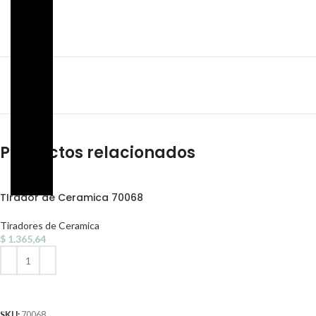
Productos relacionados
TIrador de Ceramica 70068
Tiradores de Ceramica
$
1.365,64
AÑADIR AL CARRITO
SKU:
70068