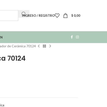
INGRESO / REGISTRO
$
0,00
EN
rador de Cerámica 70124
ca 70124
ica