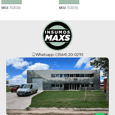
SKU:
70202(I)
SKU:
70207(I)
Whatsapp: (3564) 20-0292