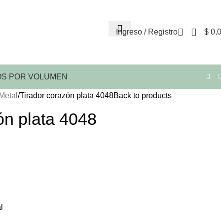
Ingreso / Registro
$
0,
S POR VOLUMEN
Metal
Tirador corazón plata 4048
Back to products
ón plata 4048
l