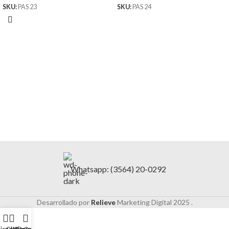
SKU:
PAS 23
SKU:
PAS 24
Whatsapp: (3564) 20-0292
Desarrollado por
Relieve
Marketing Digital
2025 .
ienda
Carrito
Mi cuenta
Descuentos
Contacto