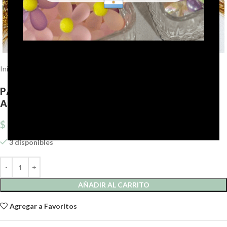
Click to enlarge
Inicio
Galonería
Pasamanería puntillas
PASAMANERIA MULTICOLOR/GOLD 6 CM DE
ANCHO CON FLECOS. X 10 YARDAS.
$
6.247,12
3 disponibles
AÑADIR AL CARRITO
Agregar a Favoritos