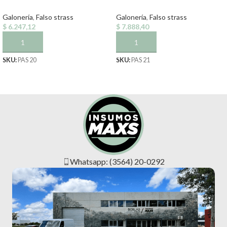
Galonería
,
Falso strass
Galonería
,
Falso strass
$
6.247,12
$
7.888,40
AÑADIR AL CARRITO
AÑADIR AL CARRITO
SKU:
PAS 20
SKU:
PAS 21
Whatsapp: (3564) 20-0292