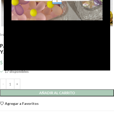
Click to enlarge
Inicio
Galonería
Pasamanería puntillas
PASAMANERIA GOLD 2 CM DE ANCHO. X 10
YARDAS.
$
5.994,70
17 disponibles
AÑADIR AL CARRITO
Agregar a Favoritos