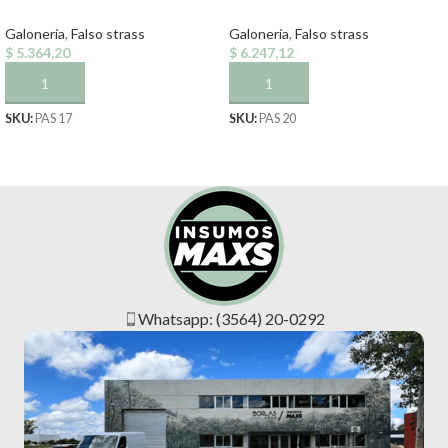
Galonería
,
Falso strass
Galonería
,
Falso strass
$
5.364,20
$
6.247,12
AÑADIR AL CARRITO
AÑADIR AL CARRITO
SKU:
PAS 17
SKU:
PAS 20
Whatsapp: (3564) 20-0292