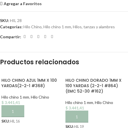
Agregar a Favoritos
SKU:
HIL 28
Categorías:
Hilo Chino
,
Hilo chino 1 mm
,
Hilos, tanzas y alambres
Compartir:
Productos relacionados
HILO CHINO AZUL 1MM X 100
HILO CHINO DORADO 1MM X
YARDAS(2-2-1 #368)
100 YARDAS (2-2-1 #864)
(EMC 52-30 #162)
Hilo chino 1 mm
,
Hilo Chino
$
3.441,41
Hilo chino 1 mm
,
Hilo Chino
$
3.441,41
AÑADIR AL CARRITO
AÑADIR AL CARRITO
SKU:
HIL 16
SKU:
HIL 19