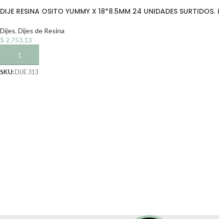
DIJE RESINA OSITO YUMMY X 18*8.5MM 24 UNIDADES SURTIDOS. 
Dijes
,
Dijes de Resina
$
2.753,13
AÑADIR AL CARRITO
SKU:
DIJE 313