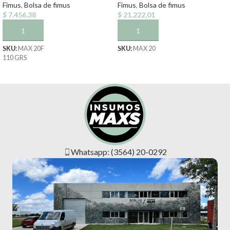
Fimus
,
Bolsa de fimus
Fimus
,
Bolsa de fimus
$
7.456,38
$
21.222,01
AÑADIR AL CARRITO
AÑADIR AL CARRITO
SKU:
MAX 20F
SKU:
MAX 20
110 GRS
Whatsapp: (3564) 20-0292