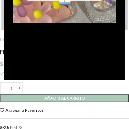
Click to enlarge
Inicio
Fimus
Tira de fimus
FIMUS FUCSIA 6MM X40 CM X 5 TIRAS.
$
2.731,28
4 disponibles
AÑADIR AL CARRITO
Agregar a Favoritos
SKU:
FIM 73