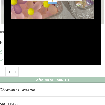
Click to enlarge
Inicio
Fimus
Tira de fimus
FIMUS LILA 6MM X40 CM X 5 TIRAS.mdoŵa
$
2.731,28
77 disponibles
AÑADIR AL CARRITO
Agregar a Favoritos
SKU:
FIM 72