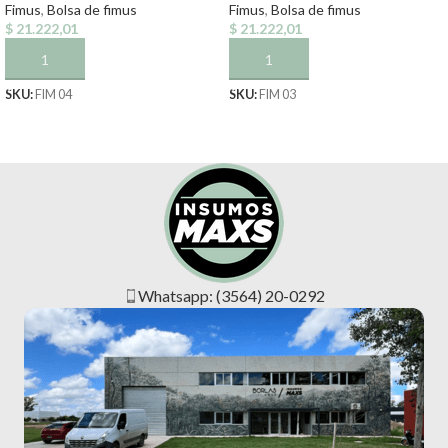
Fimus
,
Bolsa de fimus
Fimus
,
Bolsa de fimus
$
21.222,01
$
21.222,01
AÑADIR AL CARRITO
AÑADIR AL CARRITO
SKU:
FIM 04
SKU:
FIM 03
Whatsapp: (3564) 20-0292