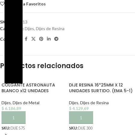
Agregar a Favoritos
SKU:
DIJE 313
Categorías:
Dijes
,
Dijes de Resina
Compartir:
Productos relacionados
COLGANTE ASTRONAUTA
DIJE RESINA 16*25MM X 12
BLANCO x12 UNIDADES
UNIDADES SURTIDO. (EMA 5-1)
Dijes
,
Dijes de Metal
Dijes
,
Dijes de Resina
$
6.186,89
$
4.129,69
AÑADIR AL CARRITO
AÑADIR AL CARRITO
SKU:
DIJE 575
SKU:
DIJE 300