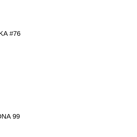
KA #76
ONA 99