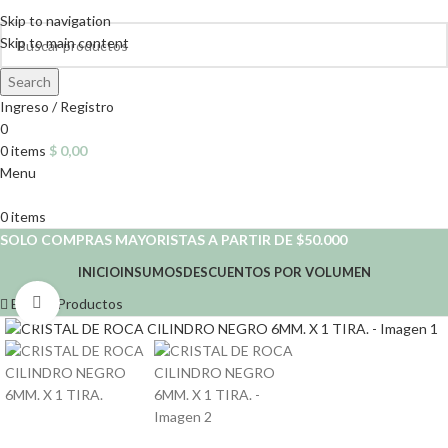
Skip to navigation
Skip to main content
Search
Ingreso / Registro
0
0
items
$
0,00
Menu
0
items
SOLO COMPRAS MAYORISTAS A PARTIR DE $50.000
INICIO
INSUMOS
DESCUENTOS POR VOLUMEN
Buscar Productos
Click to enlarge