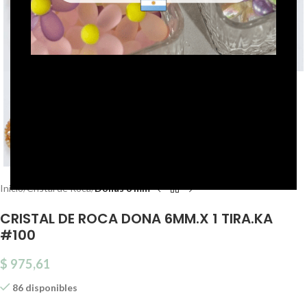
Click to enlarge
Inicio
Cristal de Roca
Donas 6 mm
CRISTAL DE ROCA DONA 6MM.X 1 TIRA.KA
#100
$
975,61
86 disponibles