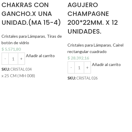
CHAKRAS CON
AGUJERO
GANCHO.X UNA
CHAMPAGNE
UNIDAD.(MA 15-4)
200*22MM. X 12
UNIDADES.
Cristales para Lámparas
,
Tiras de
botón de vidrio
Cristales para Lámparas
,
Cairel
$
5.571,80
rectangular cuadrado
Añadir al carrito
$
28.392,16
Añadir al carrito
SKU:
CRISTAL 034
x 25 CM ( MH 008)
SKU:
CRISTAL 026