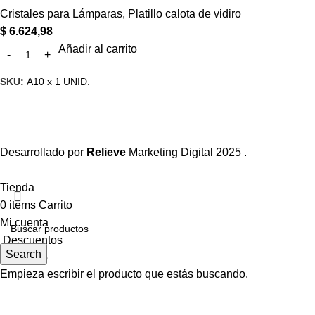
Cristales para Lámparas
,
Platillo calota de vidiro
$
6.624,98
Añadir al carrito
SKU:
A10 x 1 UNID.
Desarrollado por
Relieve
Marketing Digital
2025 .
Tienda
0
items
Carrito
Mi cuenta
Descuentos
Search
Contacto
Empieza escribir el producto que estás buscando.