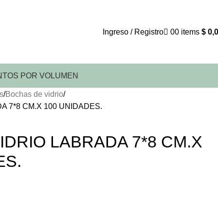
Ingreso / Registro
0
0
items
$
0,
TOS POR VOLUMEN
s
Bochas de vidrio
A 7*8 CM.X 100 UNIDADES.
IDRIO LABRADA 7*8 CM.X
ES.