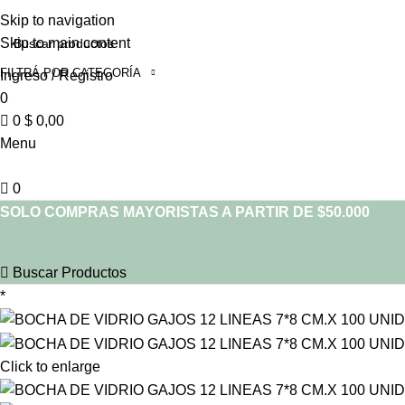
Skip to navigation
Skip to main content
FILTRÁ POR CATEGORÍA
Ingreso / Registro
0
0
$
0,00
Menu
0
SOLO COMPRAS MAYORISTAS A PARTIR DE $50.000
Buscar Productos
*
Click to enlarge