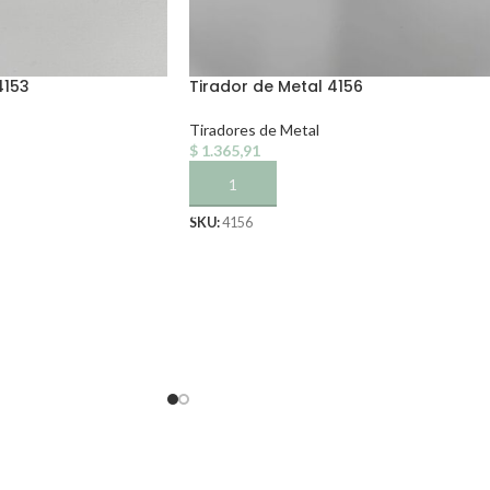
4153
Tirador de Metal 4156
Tiradores de Metal
$
1.365,91
TO
AÑADIR AL CARRITO
SKU:
4156