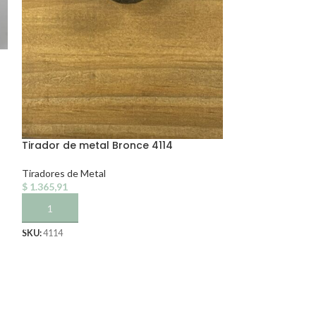
Tirador de met
Tiradores de Met
$
1.365,91
AÑADIR AL CA
Tirador de metal Bronce 4114
SKU:
4122
Tiradores de Metal
$
1.365,91
AÑADIR AL CARRITO
SKU:
4114