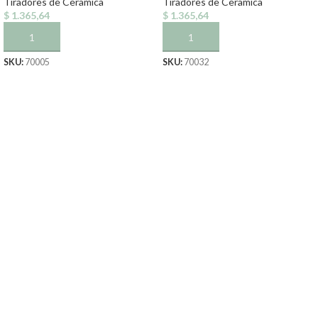
Tiradores de Ceramica
Tiradores de Ceramica
$
1.365,64
$
1.365,64
AÑADIR AL CARRITO
AÑADIR AL CARRITO
SKU:
70005
SKU:
70032