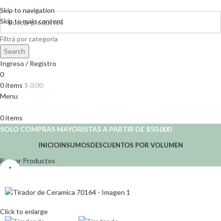
Skip to navigation
Skip to main content
Filtrá por categoría
Search
Ingreso / Registro
0
0
items
$
0,00
Menu
0
items
SOLO COMPRAS MAYORISTAS A PARTIR DE $50.000
INICIO
INSUMOS
DESCUENTOS POR VOLUMEN
Buscar Productos
*
Click to enlarge