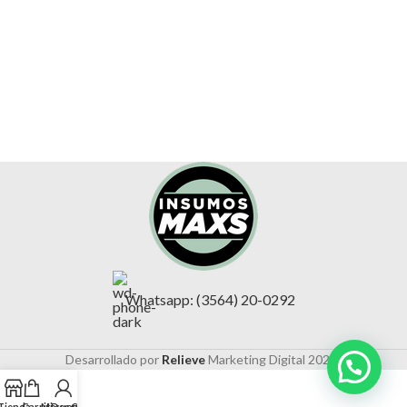
Whatsapp: (3564) 20-0292
Desarrollado por
Relieve
Marketing Digital
2025 .
Tienda
Carrito
Mi cuenta
Descuentos
Contacto