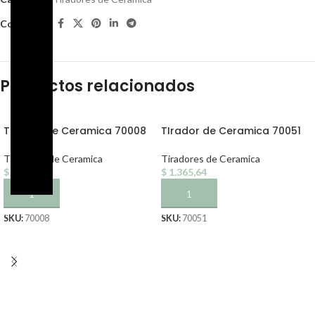
Compartir:
Productos relacionados
TIrador de Ceramica 70008
TIrador de Ceramica 70051
Tiradores de Ceramica
Tiradores de Ceramica
$
1.365,64
$
1.365,64
AÑADIR AL CARRITO
AÑADIR AL CARRITO
SKU:
70008
SKU:
70051