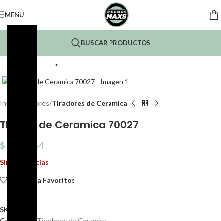
MENU
BUSCAR PRODUCTOS
*
Click to enlarge
Inicio
Tiradores
Tiradores de Ceramica
TIrador de Ceramica 70027
$
1.365,64
Sin existencias
Agregar a Favoritos
SKU:
70027
Categoría:
Tiradores de Ceramica