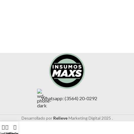
Whatsapp: (3564) 20-0292
Desarrollado por
Relieve
Marketing Digital
2025 .
ienda
Carrito
Mi cuenta
Descuentos
Contacto