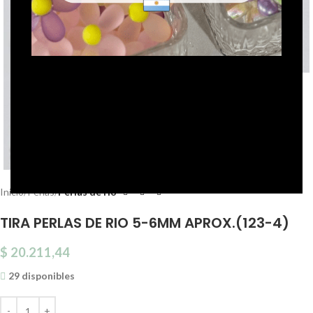
Click to enlarge
Inicio
Perlas
Perlas de río
TIRA PERLAS DE RIO 5-6MM APROX.(123-4)
$
20.211,44
29 disponibles