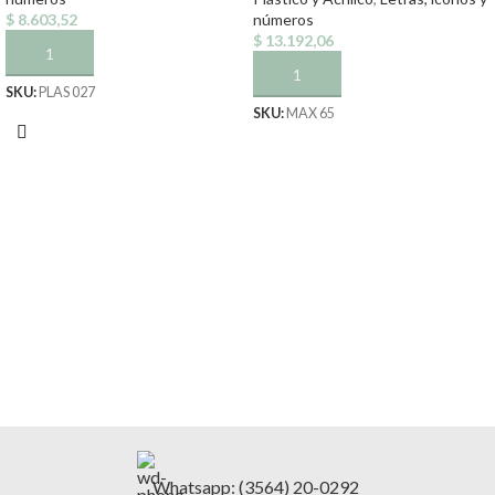
$
8.603,52
números
$
13.192,06
AÑADIR AL CARRITO
AÑADIR AL CARRITO
SKU:
PLAS 027
SKU:
MAX 65
Whatsapp: (3564) 20-0292