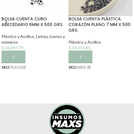
BOLSA CUENTA CUBO
BOLSA CUENTA PLÁSTICA
ABECEDARIO 6MM X 500 GRS.
CORAZÓN PLANO 7 MM X 500
GRS.
Plástico y Acrílico
,
Letras, íconos y
números
Plástico y Acrílico
$
10.897,79
$
14.511,81
AÑADIR AL CARRITO
AÑADIR AL CARRITO
SKU:
PLAS 028
SKU:
MAX 38