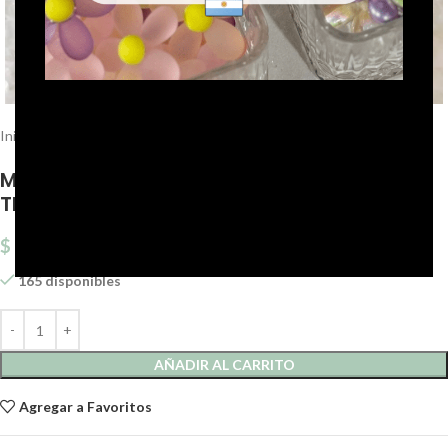
Click to enlarge
Inicio
Mostacillones
Mostacillones 4 mm
MOSTACILLÓN DE VIDRIO 4MM
TRANSPARENTE.X 500 GRS.
$
6.500,44
165 disponibles
AÑADIR AL CARRITO
Agregar a Favoritos