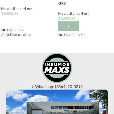
GRS.
Mostacillones 4 mm
$
6.500,44
Mostacillones 4 mm
$
6.500,44
AÑADIR AL CARRITO
AÑADIR AL CARRITO
SKU:
MOST 129
Amarillo tornasolado
SKU:
MOST KA #8
Whatsapp: (3564) 20-0292