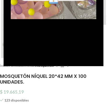
Click to enlarge
Inicio
Fornituras Metal
Mosquetón
MOSQUETÓN NÍQUEL 20*42 MM X 100
UNIDADES.
$
19.665,19
123 disponibles