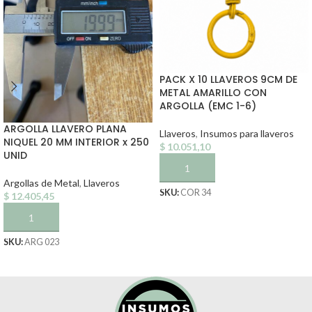
PACK X 10 LLAVEROS 9CM DE
METAL AMARILLO CON
ARGOLLA (EMC 1-6)
ARGOLLA LLAVERO PLANA
Llaveros
,
Insumos para llaveros
NIQUEL 20 MM INTERIOR x 250
$
10.051,10
UNID
AÑADIR AL CARRITO
Argollas de Metal
,
Llaveros
SKU:
COR 34
$
12.405,45
AÑADIR AL CARRITO
SKU:
ARG 023