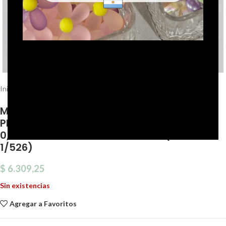
Click to enlarge
Inicio
Miyuki
MIYUKI ROUN ROCAILLES VIDRIO 11/0 GRIS
PLATA METALIZADO 2MM AGUJERO
0,8MM.TUBO CON 10 GRS MIYUKI. (EMA 14-
1/526)
$
6.309,25
Sin existencias
Agregar a Favoritos