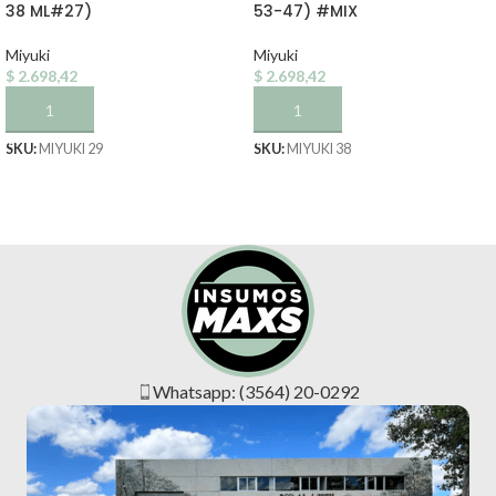
38 ML#27)
53-47) #MIX
Miyuki
Miyuki
$
2.698,42
$
2.698,42
AÑADIR AL CARRITO
AÑADIR AL CARRITO
SKU:
MIYUKI 29
SKU:
MIYUKI 38
Whatsapp: (3564) 20-0292