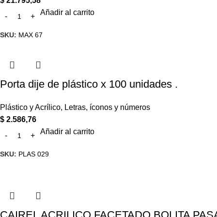
$
21.795,58
Añadir al carrito
SKU:
MAX 67
Porta dije de plástico x 100 unidades .
Plástico y Acrílico
,
Letras, íconos y números
$
2.586,76
Añadir al carrito
SKU:
PLAS 029
CAIREL ACRILICO FACETADO BOLITA PASA