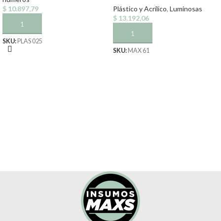
$
10.897,79
Plástico y Acrílico
,
Luminosas
$
13.192,06
AÑADIR AL CARRITO
AÑADIR AL CARRITO
SKU:
PLAS 025
SKU:
MAX 61