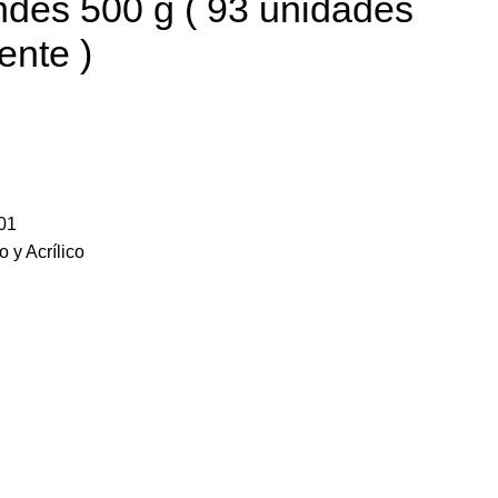
ndes 500 g ( 93 unidades
nte )
01
o y Acrílico