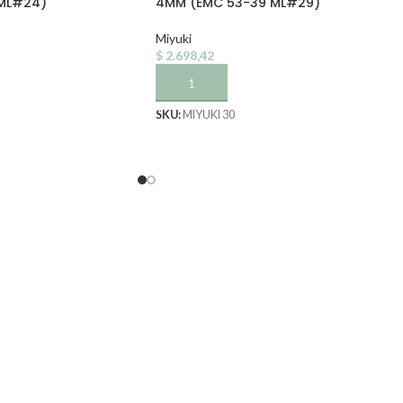
ML#24)
4MM (EMC 53-39 ML#29)
Miyuki
$
2.698,42
TO
AÑADIR AL CARRITO
SKU:
MIYUKI 30