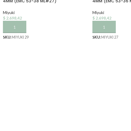
4MM (EMC 53-38 ML#27)
4MM (EMC 53-36 
Miyuki
Miyuki
$
2.698,42
$
2.698,42
AÑADIR AL CARRITO
AÑADIR AL CARRI
SKU:
MIYUKI 29
SKU:
MIYUKI 27