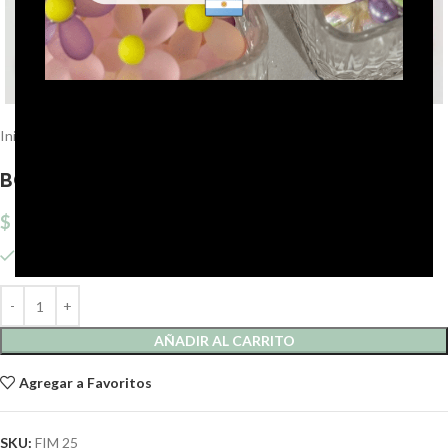
Click to enlarge
Inicio
Fimus
Bolsa de fimus
BOLSA DE FIMUS OSITOS X 1000 UNIDADES.
$
21.222,01
92 disponibles
AÑADIR AL CARRITO
Agregar a Favoritos
SKU:
FIM 25