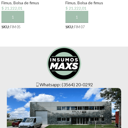
Fimus
,
Bolsa de fimus
Fimus
,
Bolsa de fimus
$
21.222,01
$
21.222,01
AÑADIR AL CARRITO
AÑADIR AL CARRITO
SKU:
FIM 05
SKU:
FIM 07
Whatsapp: (3564) 20-0292