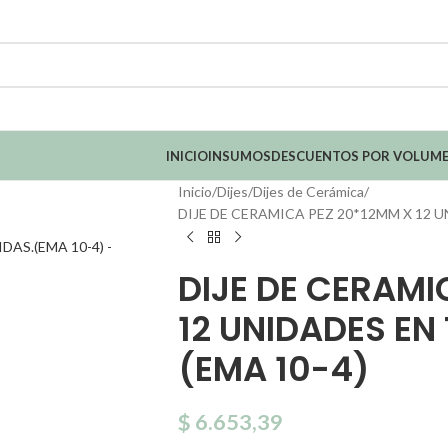
INICIO
INSUMOS
DESCUENTOS POR VOLUM
Inicio
Dijes
Dijes de Cerámica
DIJE DE CERAMICA PEZ 20*12MM X 12 U
DIJE DE CERAMI
12 UNIDADES EN 
(EMA 10-4)
$
6.653,39