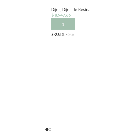
Dijes
,
Dijes de Resina
$
8.947,66
TO
AÑADIR AL CARRITO
SKU:
DIJE 305