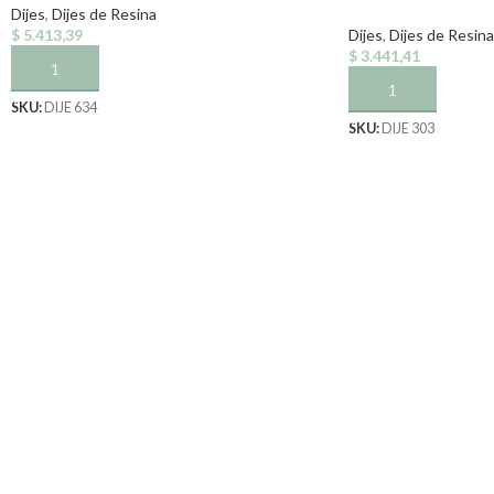
Dijes
,
Dijes de Resina
$
5.413,39
Dijes
,
Dijes de Resina
$
3.441,41
AÑADIR AL CARRITO
AÑADIR AL CARRI
SKU:
DIJE 634
SKU:
DIJE 303