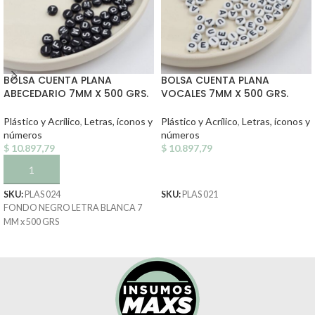
BOLSA CUENTA PLANA
BOLSA CUENTA PLANA
ABECEDARIO 7MM X 500 GRS.
VOCALES 7MM X 500 GRS.
Plástico y Acrílico
,
Letras, íconos y
Plástico y Acrílico
,
Letras, íconos y
números
números
$
10.897,79
$
10.897,79
AÑADIR AL CARRITO
AÑADIR AL CARRITO
SKU:
PLAS 024
SKU:
PLAS 021
FONDO NEGRO LETRA BLANCA 7
MM x 500 GRS