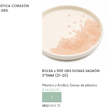
ÁSTICA CORAZÓN
 GRS.
TO
BOLSA x 500 GRS DONAS SALMÓN
3*5MM (21-20)
Plástico y Acrílico
,
Donas de plástico
$
16.633,47
AÑADIR AL CARRITO
SKU:
MAX 78