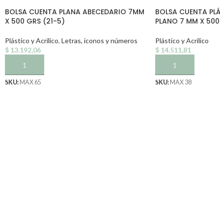
BOLSA CUENTA PLANA ABECEDARIO 7MM
BOLSA CUENTA PL
X 500 GRS (21-5)
PLANO 7 MM X 500
Plástico y Acrílico
,
Letras, íconos y números
Plástico y Acrílico
$
13.192,06
$
14.511,81
AÑADIR AL CARRITO
AÑADIR AL CARRI
SKU:
MAX 65
SKU:
MAX 38