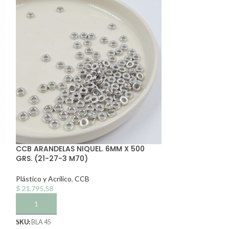
CCB ARANDELAS NIQUEL. 6MM X 500
CCB ESTRELLITA
GRS. (21-27-3 M70)
(21-27-4)
Plástico y Acrílico
,
CCB
Plástico y Acrílico
,
$
21.795,58
$
21.795,58
AÑADIR AL CARRITO
AÑADIR AL CA
SKU:
BLA 45
SKU:
MAX 67