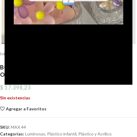
Click to enlarge
Inicio
Plástico y Acrílico
Luminosas
BOLSA CORAZÓN PASTEL, BRILLAN EN LA
OSCURIDAD. 13MM X 500 GRS.
$
17.398,23
Sin existencias
Agregar a Favoritos
SKU:
MAX 44
Categorías:
Luminosas
,
Plástico infantil
,
Plástico y Acrílico