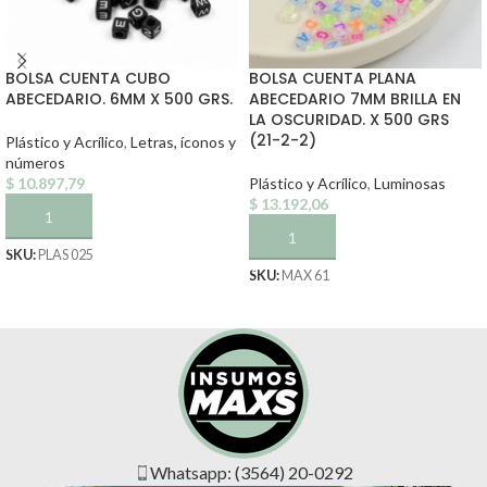
BOLSA CUENTA CUBO
BOLSA CUENTA PLANA
ABECEDARIO. 6MM X 500 GRS.
ABECEDARIO 7MM BRILLA EN
LA OSCURIDAD. X 500 GRS
(21-2-2)
Plástico y Acrílico
,
Letras, íconos y
números
$
10.897,79
Plástico y Acrílico
,
Luminosas
$
13.192,06
AÑADIR AL CARRITO
AÑADIR AL CARRITO
SKU:
PLAS 025
SKU:
MAX 61
Whatsapp: (3564) 20-0292