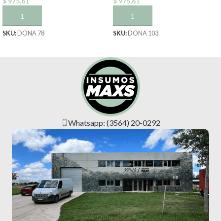
$
975,61
$
975,61
AÑADIR AL CARRITO
AÑADIR AL CARRITO
SKU:
DONA 78
SKU:
DONA 103
Whatsapp: (3564) 20-0292