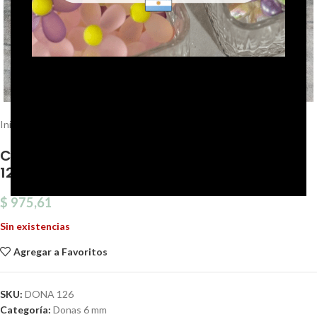
Click to enlarge
Inicio
Cristal de Roca
Donas 6 mm
CRISTAL DE ROCA 6 MM DONA X TIRA(DONA
126)
$
975,61
Sin existencias
Agregar a Favoritos
SKU:
DONA 126
Categoría:
Donas 6 mm