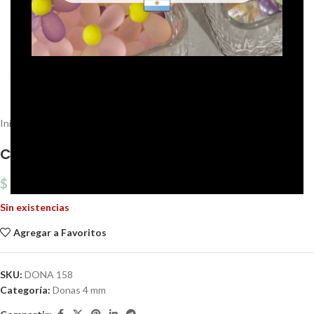
Click to enlarge
Inicio
Cristal de Roca
Donas 4 mm
CRISTAL DE ROCA 4 MM DONA X 1 TIRA.
$
860,90
Sin existencias
Agregar a Favoritos
SKU:
DONA 158
Categoría:
Donas 4 mm