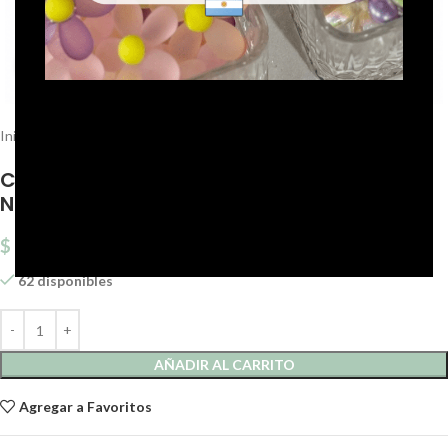
Click to enlarge
Inicio
Dijes
Dijes de Metal
COLGANTE METAL B/GOLD TAZA CORAZON
NEGRO 12 UNIDADES (14X17mm APROX)
$
8.506,29
62 disponibles
AÑADIR AL CARRITO
Agregar a Favoritos