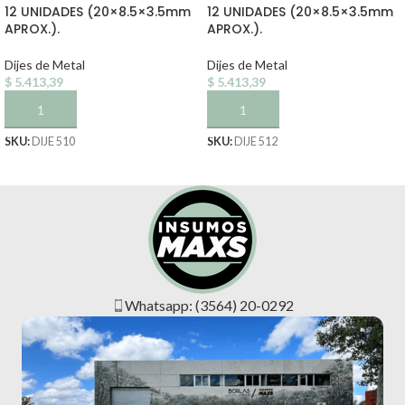
12 UNIDADES (20×8.5×3.5mm
12 UNIDADES (20×8.5×3.5mm
APROX.).
APROX.).
Dijes de Metal
Dijes de Metal
$
5.413,39
$
5.413,39
AÑADIR AL CARRITO
AÑADIR AL CARRITO
SKU:
DIJE 510
SKU:
DIJE 512
Whatsapp: (3564) 20-0292