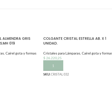
L ALMENDRA GRIS
COLGANTE CRISTAL ESTRELLA AB. X 1
S.MH 019
UNIDAD.
ras
,
Cairel gota y formas
Cristales para Lámparas
,
Cairel gota y forma
$
26.220,25
TO
AÑADIR AL CARRITO
SKU:
CRISTAL 032