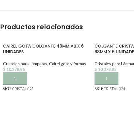
Productos relacionados
CAIREL GOTA COLGANTE 40MM AB.X 6
COLGANTE CRISTA
UNIDADES.
63MM.X 6 UNIDADE
Cristales para Lámparas
,
Cairel gota y formas
Cristales para Lámpa
$
10.378,85
$
10.378,85
AÑADIR AL CARRITO
AÑADIR AL CARRI
SKU:
CRISTAL 025
SKU:
CRISTAL 024