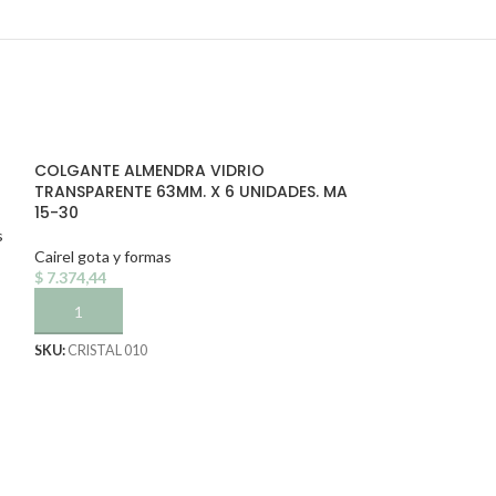
COLGANTE ALMENDRA VIDRIO
TRANSPARENTE 63MM. X 6 UNIDADES. MA
15-30
s
Cairel gota y formas
$
7.374,44
AÑADIR AL CARRITO
SKU:
CRISTAL 010
COLGANTE PRIS
TRANSPARENTE 