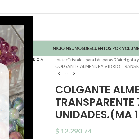
INICIO
INSUMOS
DESCUENTOS POR VOLUM
Inicio
Cristales para Lámparas
Cairel gota 
COLGANTE ALMENDRA VIDRIO TRANSPAR
COLGANTE ALME
TRANSPARENTE 
UNIDADES.(MA 1
$
12.290,74