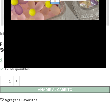
Click to enlarge
Inicio
Fornituras Metal
Calotas
FILIGRANA CALOTA METAL BRONCE 29MM X
500GRS
$
12.310,41
120 disponibles
AÑADIR AL CARRITO
Agregar a Favoritos