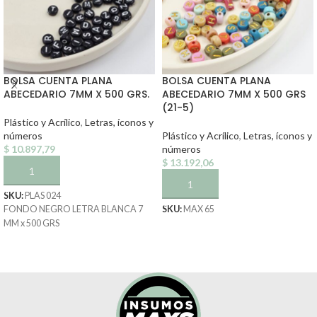
BOLSA CUENTA PLANA
BOLSA CUENTA PLANA
ABECEDARIO 7MM X 500 GRS.
ABECEDARIO 7MM X 500 GRS
(21-5)
Plástico y Acrílico
,
Letras, íconos y
números
Plástico y Acrílico
,
Letras, íconos y
$
10.897,79
números
$
13.192,06
AÑADIR AL CARRITO
AÑADIR AL CARRITO
SKU:
PLAS 024
FONDO NEGRO LETRA BLANCA 7
SKU:
MAX 65
MM x 500 GRS