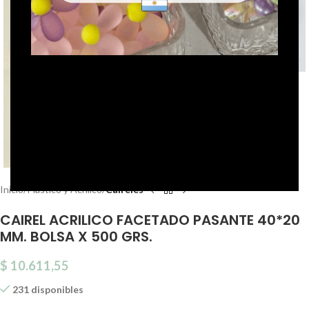
Click to enlarge
Inicio
Plástico y Acrílico
Caireles
CAIREL ACRILICO FACETADO PASANTE 40*20
MM. BOLSA X 500 GRS.
$
10.611,55
231 disponibles