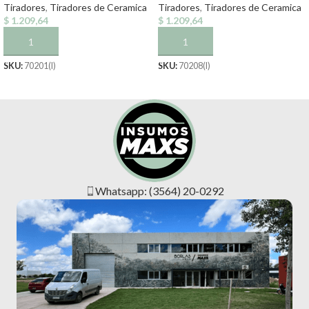
Tiradores
,
Tiradores de Ceramica
Tiradores
,
Tiradores de Ceramica
$
1.209,64
$
1.209,64
AÑADIR AL CARRITO
AÑADIR AL CARRITO
SKU:
70201(I)
SKU:
70208(I)
Whatsapp: (3564) 20-0292