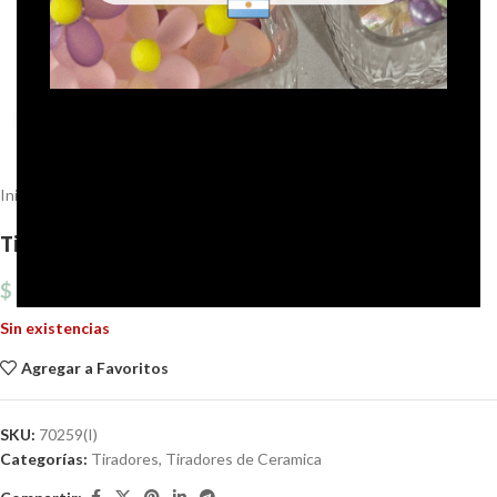
Click to enlarge
Inicio
Tiradores
Tiradores de Ceramica
Tirador de Ceramica 70259
$
1.209,64
Sin existencias
Agregar a Favoritos
SKU:
70259(I)
Categorías:
Tiradores
,
Tiradores de Ceramica