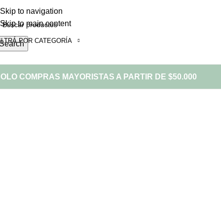
Skip to navigation
Skip to main content
ILTRÁ POR CATEGORÍA
Search
OLO COMPRAS MAYORISTAS A PARTIR DE $50.000
Portfolio
Home
Portfolio
Et vestibulum quis a suspendisse