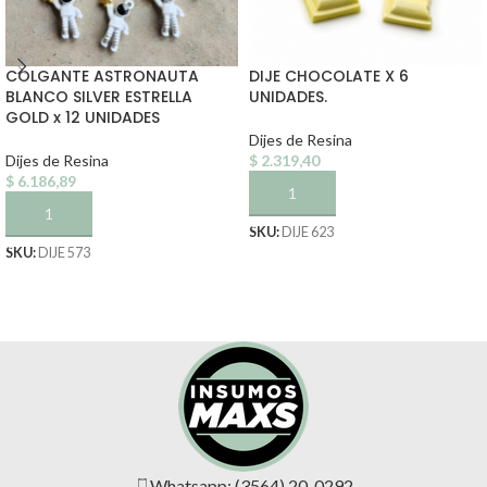
COLGANTE ASTRONAUTA
DIJE CHOCOLATE X 6
BLANCO SILVER ESTRELLA
UNIDADES.
GOLD x 12 UNIDADES
Dijes de Resina
Dijes de Resina
$
2.319,40
$
6.186,89
AÑADIR AL CARRITO
AÑADIR AL CARRITO
SKU:
DIJE 623
SKU:
DIJE 573
Whatsapp: (3564) 20-0292